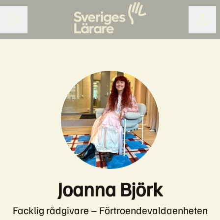
Dela 
KARRIÄRMENY
Joanna Björk
Facklig rådgivare – Förtroendevaldaenheten