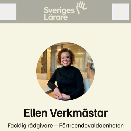
Dela 
KARRIÄRMENY
Ellen Verkmästar
Facklig rådgivare – Förtroendevaldaenheten