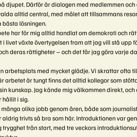
på djupet. Därför är dialogen med medlemmen och
alda alltid central, med målet att tillsammans reso
en bästa lösningen.
bete har för mig alltid handlat om demokrati och rät
 i livet växte övertygelsen fram att jag vill stå upp f
ch deras rättigheter – och det får jag göra varje dag
en arbetsplats med mycket glädje. Vi skrattar ofta 
 arbetet är tungt finns det alltid kollegor som stött
 sin kunskap. Jag kände mig välkommen direkt, och
hållit i sig.
t många olika jobb genom åren, både som journalist
 aldrig trivts så bra som här. Introduktionen var g
 trygghet från start, med tre veckors introduktionsu
truktur.