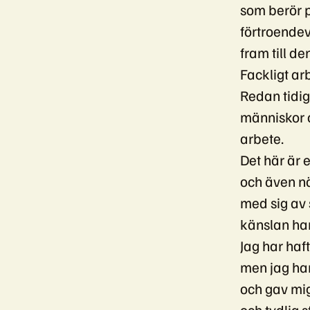
som berör 
förtroendev
fram till d
Fackligt ar
Redan tidigt
människor o
arbete.
Det här är 
och även när
med sig av
känslan har 
Jag har haf
men jag har
och gav mig
och tydlig s