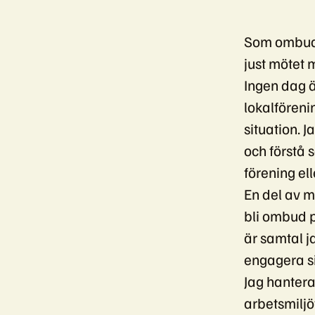
Som ombuds
just mötet 
Ingen dag ä
lokalföreni
situation. 
och förstå 
förening ell
En del av m
bli ombud p
är samtal j
engagera si
Jag hantera
arbetsmiljö