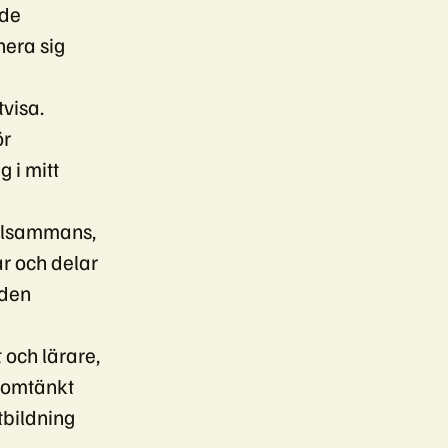
 de
nera sig
tvisa.
ör
 i mitt
tillsammans,
ar och delar
 den
 och lärare,
enomtänkt
tbildning