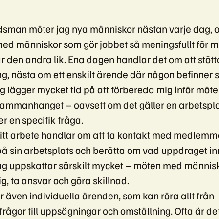
man möter jag nya människor nästan varje dag, o
med människor som gör jobbet så meningsfullt för m
r den andra lik. Ena dagen handlar det om att stött
ng, nästa om ett enskilt ärende där någon befinner si
Jag lägger mycket tid på att förbereda mig inför möte
sammanhanget – oavsett om det gäller en arbetspla
er en specifik fråga.
itt arbete handlar om att ta kontakt med medlemma
å sin arbetsplats och berätta om vad uppdraget in
ag uppskattar särskilt mycket – möten med människ
g, ta ansvar och göra skillnad.
r även individuella ärenden, som kan röra allt från
frågor till uppsägningar och omställning. Ofta är de