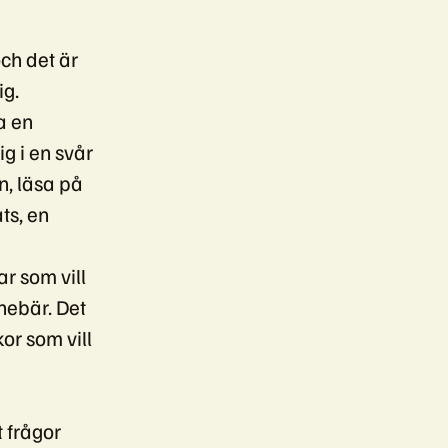
ch det är
ig.
a en
g i en svår
n, läsa på
ts, en
r som vill
nebär. Det
or som vill
t frågor